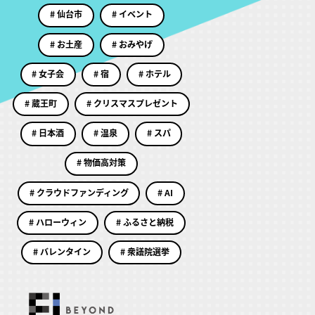
# 仙台市
# イベント
# お土産
# おみやげ
# 女子会
# 宿
# ホテル
# 蔵王町
# クリスマスプレゼント
# 日本酒
# 温泉
# スパ
# 物価高対策
# クラウドファンディング
# AI
# ハローウィン
# ふるさと納税
# バレンタイン
# 衆議院選挙