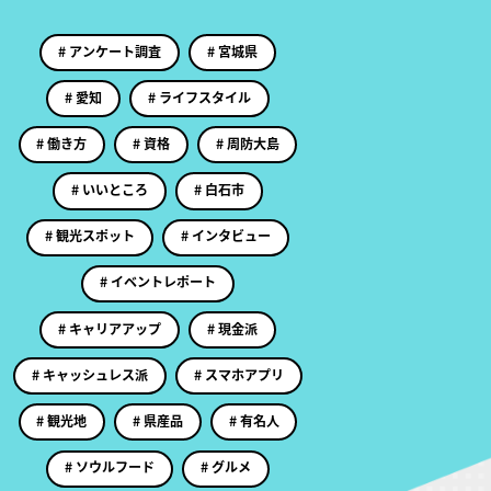
# アンケート調査
# 宮城県
# 愛知
# ライフスタイル
# 働き方
# 資格
# 周防大島
# いいところ
# 白石市
# 観光スポット
# インタビュー
# イベントレポート
# キャリアアップ
# 現金派
# キャッシュレス派
# スマホアプリ
# 観光地
# 県産品
# 有名人
# ソウルフード
# グルメ