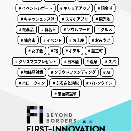
# イベントレポート
# キャリアアップ
# 現金派
# キャッシュレス派
# スマホアプリ
# 観光地
# 県産品
# 有名人
# ソウルフード
# グルメ
# 仙台市
# イベント
# お土産
# おみやげ
# 女子会
# 宿
# ホテル
# 蔵王町
# クリスマスプレゼント
# 日本酒
# 温泉
# スパ
# 物価高対策
# クラウドファンディング
# AI
# ハローウィン
# ふるさと納税
# バレンタイン
# 衆議院選挙