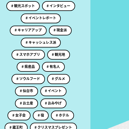
# 観光スポット
# インタビュー
# イベントレポート
# キャリアアップ
# 現金派
# キャッシュレス派
# スマホアプリ
# 観光地
# 県産品
# 有名人
# ソウルフード
# グルメ
# 仙台市
# イベント
# お土産
# おみやげ
# 女子会
# 宿
# ホテル
# 蔵王町
# クリスマスプレゼント