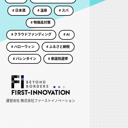
# 日本酒
# 温泉
# スパ
# 物価高対策
# クラウドファンディング
# AI
# ハローウィン
# ふるさと納税
# バレンタイン
# 衆議院選挙
運営会社 株式会社ファーストイノベーション