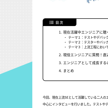
目次
1.
現在活躍中エンジニアに聴
・
テーマ１：テストやデバッ
・
テーマ２：テスターやバッ
・
テーマ３：上流工程におい
2.
現役エンジニアに質問！直
3.
エンジニアとして成長する
4.
まとめ
今回、現在上流SEとして活躍している二人の
中心にインタビューを行いました。テストや