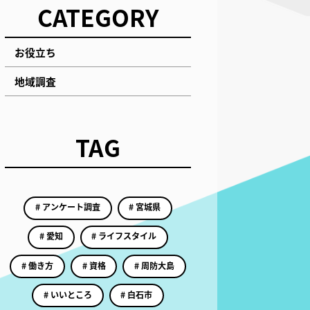
CATEGORY
お役立ち
地域調査
TAG
# アンケート調査
# 宮城県
# 愛知
# ライフスタイル
# 働き方
# 資格
# 周防大島
# いいところ
# 白石市