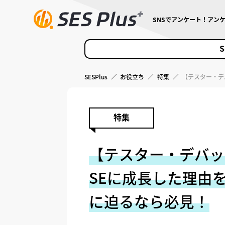
SNSでアンケート！アン
S
SESPlus
／
お役立ち
／
特集
／
【テスター・デ
特集
【テスター・デバッ
SEに成長した理由
に迫るなら必見！