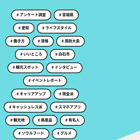
# アンケート調査
# 宮城県
# 愛知
# ライフスタイル
# 働き方
# 資格
# 周防大島
# いいところ
# 白石市
# 観光スポット
# インタビュー
# イベントレポート
# キャリアアップ
# 現金派
# キャッシュレス派
# スマホアプリ
# 観光地
# 県産品
# 有名人
# ソウルフード
# グルメ