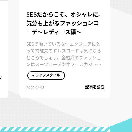
SESだからこそ、オシャレに。
気分も上がるファッションコ
ーデ～レディース編～
SESで働いている女性エンジニアにと
って常駐先のドレスコードは気になる
ところでしょう。金融系のファッショ
ンはスーツコーデやオフィスカジュア
ル必須であることも多いですが、Web
# ライフスタイル
む
系やゲーム会社はラフな服装でもOKで
あることが多いです。ただし露出度の
記事を読む
2022.04.05
高い服は、どの会社であっても避ける
べきでしょう。