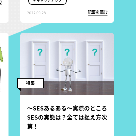
む
話を伺います。
記事を読む
2022.09.28
特集
〜SESあるある〜実際のところ
。
SESの実態は？全ては捉え方次
第！