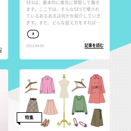
SESは、基本的に客先に常駐して働き
ます。ここでは、そんなSESで噂され
ているあるあるは何かを紹介していき
ます。また、どんな捉え方をすれば良
いのかポジティブに紹介していきま
#
す。
記事を読む
2022.04.05
む
特集