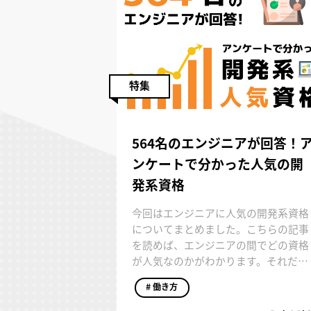
特集
564名のエンジニアが回答！
ンケートで分かった人気の開
発系資格
今回はエンジニアに人気の開発系資格
についてまとめました。こちらの記事
を読めば、エンジニアの間でどの資格
が人気なのかがわかります。それだけ
ではなく、人気資格の詳細がわかり、
# 働き方
今後ご自身が学ぶべき資格や、取得し
た資格をキャリアの中でどのように活