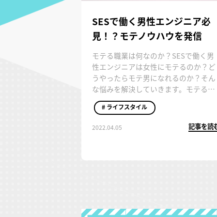
SESで働く男性エンジニア必
見！？モテノウハウを発信
モテる職業は何なのか？SESで働く男
性エンジニアは女性にモテるのか？ど
うやったらモテ男になれるのか？そん
な悩みを解決していきます。モテる人
の特徴と非モテになる要注意行動も紹
# ライフスタイル
介するので、いくつ自分に当てはまる
のかも考えてみましょう。
記事を読
2022.04.05