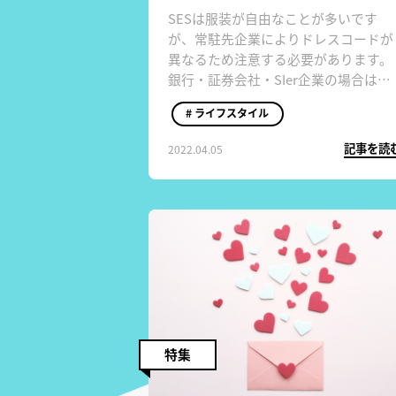
SESは服装が自由なことが多いです
が、常駐先企業によりドレスコードが
異なるため注意する必要があります。
銀行・証券会社・SIer企業の場合はス
ーツコーデを基本としたビジネスカジ
# ライフスタイル
ュアルですが、Web業界の場合はそれ
よりドレスダウンしたオフィスカジュ
記事を読
2022.04.05
アルです。いずれのファッションでも
清潔感のあるシンプルなコーデを心掛
けましょう。
特集