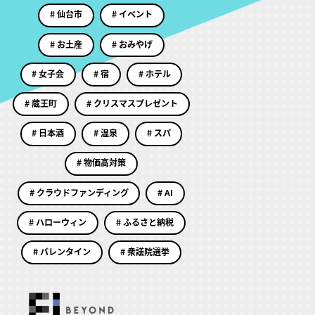
# 仙台市
# イベント
# お土産
# おみやげ
# 女子会
# 宿
# ホテル
# 蔵王町
# クリスマスプレゼント
# 日本酒
# 温泉
# スパ
# 物価高対策
# クラウドファンディング
# AI
# ハローウィン
# ふるさと納税
# バレンタイン
# 衆議院選挙