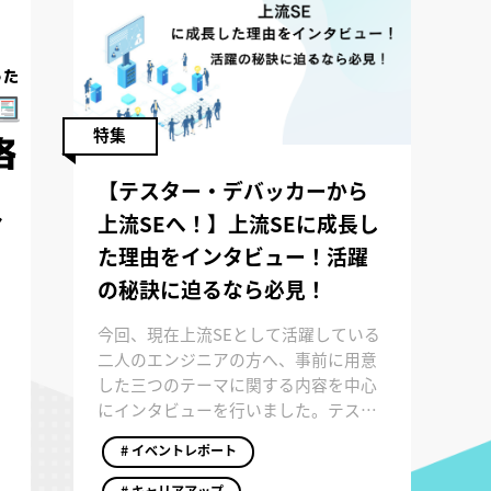
特集
【テスター・デバッカーから
上流SEへ！】上流SEに成長し
ア
た理由をインタビュー！活躍
の秘訣に迫るなら必見！
今回、現在上流SEとして活躍している
二人のエンジニアの方へ、事前に用意
した三つのテーマに関する内容を中心
にインタビューを行いました。テスト
やデバックの重要性や、スキルの習得
# イベントレポート
についての姿勢、上流工程に必要なこ
となどについて、リアルな視点からお
# キャリアアップ