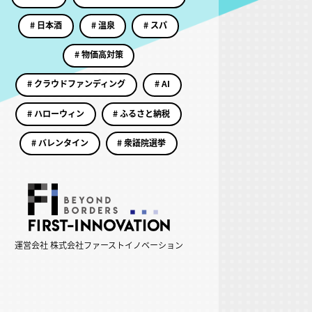
# 日本酒
# 温泉
# スパ
# 物価高対策
# クラウドファンディング
# AI
# ハローウィン
# ふるさと納税
# バレンタイン
# 衆議院選挙
運営会社 株式会社ファーストイノベーション