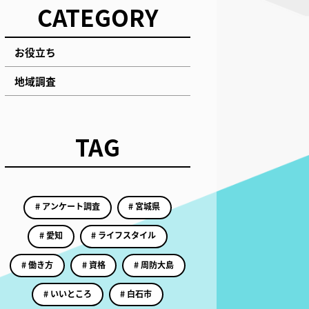
CATEGORY
お役立ち
地域調査
TAG
# アンケート調査
# 宮城県
# 愛知
# ライフスタイル
# 働き方
# 資格
# 周防大島
# いいところ
# 白石市