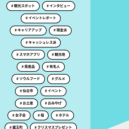
# 観光スポット
# インタビュー
# イベントレポート
# キャリアアップ
# 現金派
# キャッシュレス派
# スマホアプリ
# 観光地
# 県産品
# 有名人
# ソウルフード
# グルメ
# 仙台市
# イベント
# お土産
# おみやげ
# 女子会
# 宿
# ホテル
# 蔵王町
# クリスマスプレゼント