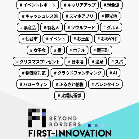
# イベントレポート
# キャリアアップ
# 現金派
# キャッシュレス派
# スマホアプリ
# 観光地
# 県産品
# 有名人
# ソウルフード
# グルメ
# 仙台市
# イベント
# お土産
# おみやげ
# 女子会
# 宿
# ホテル
# 蔵王町
# クリスマスプレゼント
# 日本酒
# 温泉
# スパ
# 物価高対策
# クラウドファンディング
# AI
# ハローウィン
# ふるさと納税
# バレンタイン
# 衆議院選挙