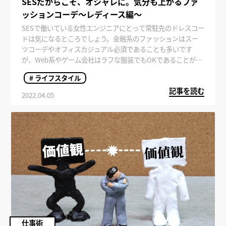
SESだからこそ、オシャレに。気分も上がるファ
ッションコーデ～レディース編～
SESで働いている女性エンジニアにとって常駐先のドレスコー
ドは気になるところでしょう。金融系のファッションはスー
ツコーデやオフィスカジュアル必須であることも多いです
が、Web系やゲーム会社はラフな服装でもOKであることが多
いです。ただし露出度の高い服は、どの会社であっても避け
# ライフスタイル
るべきでしょう。
記事を読む
2022.04.05
仕事術