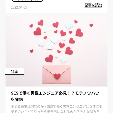
感のあるシンプルなコーデを心掛けましょう。
記事を読む
2022.04.05
特集
SESで働く男性エンジニア必見！？モテノウハウ
を発信
モテる職業は何なのか？SESで働く男性エンジニアは女性にモ
テるのか？どうやったらモテ男になれるのか？そんな悩みを