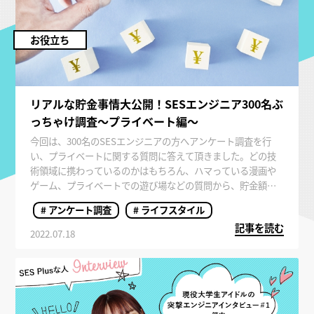
お役立ち
リアルな貯金事情大公開！SESエンジニア300名ぶ
っちゃけ調査～プライベート編～
今回は、300名のSESエンジニアの方へアンケート調査を行
い、プライベートに関する質問に答えて頂きました。どの技
術領域に携わっているのかはもちろん、ハマっている漫画や
ゲーム、プライベートでの遊び場などの質問から、貯金額に
関する質問まで行っています。SESエンジニアの貯金事情にも
# アンケート調査
# ライフスタイル
深く迫っているため、SESで働く上で収入面が気になるという
記事を読む
方にも必見の内容です！
2022.07.18
【この記事のポイント】
・SESエンジニアの貯金額は年齢と関係ない！？
・SESエンジニアはワークライフバランスを重視する人が多
い！？